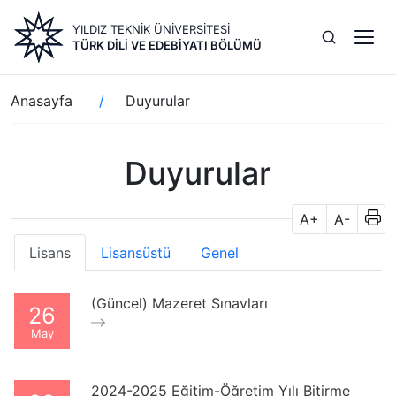
Ana
YILDIZ TEKNİK ÜNİVERSİTESİ
içeriğe
TÜRK DILI VE EDEBIYATI BÖLÜMÜ
atla
Sayfa
Anasayfa
Duyurular
yolu
Duyurular
A+
A-
Lisans
Lisansüstü
Genel
(Güncel) Mazeret Sınavları
26
May
2024-2025 Eğitim-Öğretim Yılı Bitirme