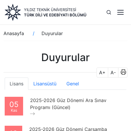
Ana
YILDIZ TEKNİK ÜNİVERSİTESİ
içeriğe
TÜRK DILI VE EDEBIYATI BÖLÜMÜ
atla
Sayfa
Anasayfa
Duyurular
yolu
Duyurular
A+
A-
Lisans
Lisansüstü
Genel
2025-2026 Güz Dönemi Ara Sınav
05
Programı (Güncel)
Kas
2025-2026 Güz Dönemi Çarşamba