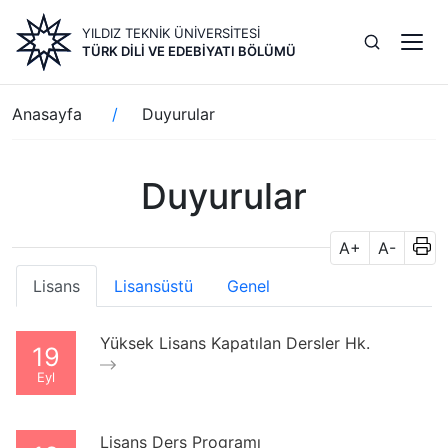
Ana
YILDIZ TEKNİK ÜNİVERSİTESİ
içeriğe
TÜRK DILI VE EDEBIYATI BÖLÜMÜ
atla
Sayfa
Anasayfa
Duyurular
yolu
Duyurular
A+
A-
Lisans
Lisansüstü
Genel
Yüksek Lisans Kapatılan Dersler Hk.
19
Eyl
Lisans Ders Programı