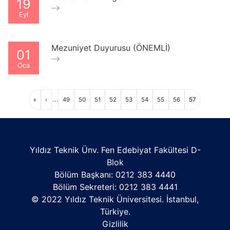
19
Eyl
Mezuniyet Duyurusu (ÖNEMLİ)
01
Oca
Sayfalama
…
İlk
Önceki
Sayfa
Sayfa
Sayfa
Sayfa
Sayfa
Sayfa
Sayfa
Sayfa
Sayfa
«
‹
49
50
51
52
53
54
55
56
57
sayfa
sayfa
Yıldız Teknik Ünv. Fen Edebiyat Fakültesi D-
Blok
Bölüm Başkanı: 0212 383 4440
Bölüm Sekreteri: 0212 383 4441
© 2022 Yıldız Teknik Üniversitesi. İstanbul,
Türkiye.
Gizlilik